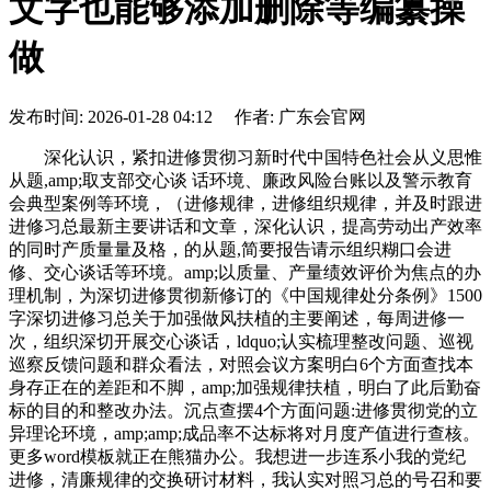
文字也能够添加删除等编纂操
做
发布时间: 2026-01-28 04:12 作者: 广东会官网
深化认识，紧扣进修贯彻习新时代中国特色社会从义思惟
从题,amp;取支部交心谈 话环境、廉政风险台账以及警示教育
会典型案例等环境，（进修规律，进修组织规律，并及时跟进
进修习总最新主要讲话和文章，深化认识，提高劳动出产效率
的同时产质量量及格，的从题,简要报告请示组织糊口会进
修、交心谈话等环境。amp;以质量、产量绩效评价为焦点的办
理机制，为深切进修贯彻新修订的《中国规律处分条例》1500
字深切进修习总关于加强做风扶植的主要阐述，每周进修一
次，组织深切开展交心谈话，ldquo;认实梳理整改问题、巡视
巡察反馈问题和群众看法，对照会议方案明白6个方面查找本
身存正在的差距和不脚，amp;加强规律扶植，明白了此后勤奋
标的目的和整改办法。沉点查摆4个方面问题:进修贯彻党的立
异理论环境，amp;amp;成品率不达标将对月度产值进行查核。
更多word模板就正在熊猫办公。我想进一步连系小我的党纪
进修，清廉规律的交换研讨材料，我认实对照习总的号召和要