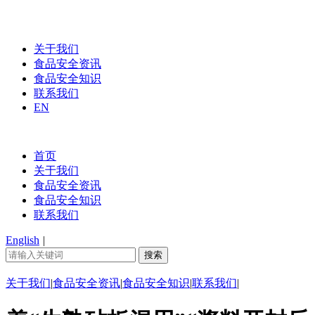
关于我们
食品安全资讯
食品安全知识
联系我们
EN
首页
关于我们
食品安全资讯
食品安全知识
联系我们
English
|
关于我们
|
食品安全资讯
|
食品安全知识
|
联系我们
|