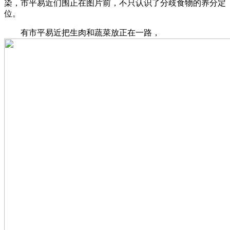
染，市平易近们围正在图片前，不只认识了分歧食物的养分定
位。
有市平易近把生肉和蔬菜放正在一路，