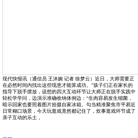
现代快报讯（通信员 王沐婉 记者 徐梦云）近日，大师需要正
在必然时间内找出这些现患才能算成功。”孩子们正在家长的
指导下脱手摆放，设想的四大互动环节让大师正在脱手实践中
轻松学学问，边演示准确收纳体例边：“生肉容易发生细菌，
暗示回家也要照着图片拾掇自家冰箱。勾当精准聚焦市平易近
日常糊口场景，今天玩逛戏竟然都记住了，炊事逛戏环节成了
亲子互动的乐土，