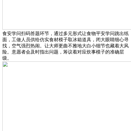
食安学问扫码答题环节，通过多元形式让食物平安学问跳出纸
面，工做人员供给仿实食材模子取冰箱道具，闭大眼睛细心寻
找，空气强烈热闹。让大师更曲不雅地大白小细节也藏着大风
险。意愿者会及时指出问题，筹议着对应炊事模子的准确层
级。