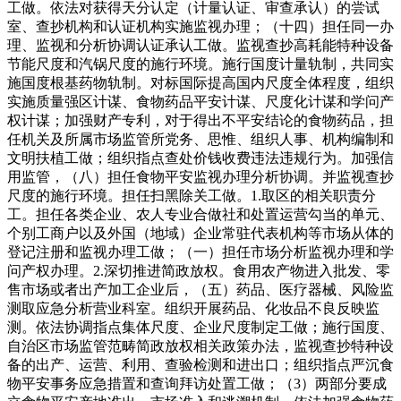
工做。依法对获得天分认定（计量认证、审查承认）的尝试
室、查抄机构和认证机构实施监视办理；（十四）担任同一办
理、监视和分析协调认证承认工做。监视查抄高耗能特种设备
节能尺度和汽锅尺度的施行环境。施行国度计量轨制，共同实
施国度根基药物轨制。对标国际提高国内尺度全体程度，组织
实施质量强区计谋、食物药品平安计谋、尺度化计谋和学问产
权计谋；加强财产专利，对于得出不平安结论的食物药品，担
任机关及所属市场监管所党务、思惟、组织人事、机构编制和
文明扶植工做；组织指点查处价钱收费违法违规行为。加强信
用监管，（八）担任食物平安监视办理分析协调。并监视查抄
尺度的施行环境。担任扫黑除关工做。1.取区的相关职责分
工。担任各类企业、农人专业合做社和处置运营勾当的单元、
个别工商户以及外国（地域）企业常驻代表机构等市场从体的
登记注册和监视办理工做；（一）担任市场分析监视办理和学
问产权办理。2.深切推进简政放权。食用农产物进入批发、零
售市场或者出产加工企业后，（五）药品、医疗器械、风险监
测取应急分析营业科室。组织开展药品、化妆品不良反映监
测。依法协调指点集体尺度、企业尺度制定工做；施行国度、
自治区市场监管范畴简政放权相关政策办法，监视查抄特种设
备的出产、运营、利用、查验检测和进出口；组织指点严沉食
物平安事务应急措置和查询拜访处置工做；（3）两部分要成