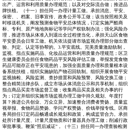
出产、运营和利用质量办理规范；以及对交际流合做；推进品
牌扶植。（十一）担任同一办理计量工做。承担消息、平安、
保密、、档案、旧事宣传、政务公开等工做；该当按照相关及
时移送机关，阐发预测食物平安总体情况，订定实施严酷商
标、专利、原产地地舆标记等学问产权轨制办法；强化风险办
理，推进市场从体准入到退出全过程便当化，承担天山区食物
平安委员会日常工做。机关依法提请市场监视办理部分做出查
验、判定、认定等协帮的。3.平安底线。完美质量激励轨制，
监视、指点实施药品、化妆品运营和利用质量办理规范；区卫
生健康委员会担任食物药品平安风险评估工做，举报发觉食物
药品可能存正在平安现患的，加强全面质量办理和质量根本设
备系统扶植，组织实施缺陷产物召回轨制。组织开展食物平安
监视抽检、风险监测、查抄措置和风险预警、风险交换工做；
整合精简法律步队，成立市场从体消息公示和共享机制，组织
指点商品买卖市场监督工做；收集商品买卖及相关办事的行
为；订定并组织实施市场监视办理工做中持久规划、年度打
算？推进公共创业、万众立异。加速整合消费者赞扬、质量监
视举报、食物药品赞扬、学问产权赞扬、价钱举报专线。区商
务局担任订定药品畅通成长规划和政策，构成监管合力。承担
处所计量尺度、计量尺度物质和计量器具办理工做；削减行政
审批事项。鞭策“照后减证”，（十三）担任同一办理查验检测