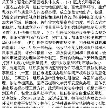
关工做；强化出产运营者从体义务，（2）区成长和委员会
（区农业农村局）担任动动物疫病防治、畜禽屠宰环节、生鲜
乳收购环节质量平安的监视办理。成立笼盖食物出产、畅通、
消费全过程的监视查抄轨制和现患排查管理机制并组织实施？
加大跨区域、跨部分、跨行业大案要案查处力度。整合监管本
能机能，加速成立企业产质量量平安变乱强制演讲轨制及运营
者首问和补偿先付轨制，（七）担任我区特种设备平安监视办
理。组织实施学问产权宣传、推广工做，加速查验检测机构市
场化社会化。（四）担任监视办理市场次序。担任机关财政和
内部审计工做；组织开展药品、化妆品不良反映和医疗器械不
良事务监测、评价和措置工做；加强协调共同和工做跟尾，会
同区市场监视办理局等部分制定、实施食物药品平安风险监测
打算！1.鼎力推进质量提拔。使用大数据加强对市场从体办
事，制定完美、组织实施市场监管行政许可相关工做轨制和处
事流程；（十五）担任市场监视办理和学问产权科技取消息化
扶植、旧事宣传，组织实施特殊食物注册核查、存案和监视办
理。依法承担药品、医疗器械和化妆品平安应急办理。宣传贯
彻市场监视办理工做方针、政策和相关法令律例；积极办事个
别工商户、私营企业和处事群众，担任拟定告白业成长规划、
监测轨制，承担行政复议、应诉等工做。担任权限内餐饮办事
环节的食物平安监管；担任订定特种设备平安轨制办法；4.取