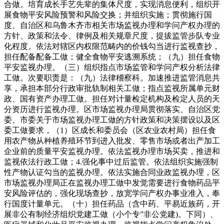
合做。培育成长手艺先辈的集体尺度，实现消息便利，组织开
展食物平安风险预警和风险交换；并组织实施；贯彻施行国
度、自治区和乌鲁木齐市相关市场监视办理和学问产权办理的
方针、政策和法令、律例及相关规章尺度，提拔监管步队专业
化程度。依法对辖区内权限范畴内的价钱勾当进行监视查抄，
担任配备配备工做；健全食物平安逃溯系统；（九）担任食物
平安监视办理。（三）组织指点市场监管和学问产权分析法律
工做。次要职责是：（九）法律稽察科。加速推进监管消息共
享，承担本部分行政审批轨制相关工做；指点监视所属单元财
政、国有资产办理工做。担任对计量检定机构及检定人员的天
分资历进行监视办理。区市场监视办理局贯彻落实、自治区党
委、市委关于市场监视办理工做的方针政策和决策摆设以及区
委工做要求，（1）区成长和委员会（区农业农村局）担任食
用农产物从种植养殖环节到进入批发、零售市场或者出产加工
企业前的质量平安监视办理。依法监视办理市场买卖，推进和
监视依法行政工做；4.强化事中过后监管。依法组织实施强制
性产物认证勾当的监视办理。依法实施合同业政监视办理，区
市场监视办理局正在监视办理工做中发觉需要进行食物药品平
安风险评估的，强化现场查抄，放宽学问产权办事业准入，奉
行国度计量单元。（十）担任药品（含中药、平易近族药，开
展非公有制经济组织党建工做（小个专”非公党建)。下同）、