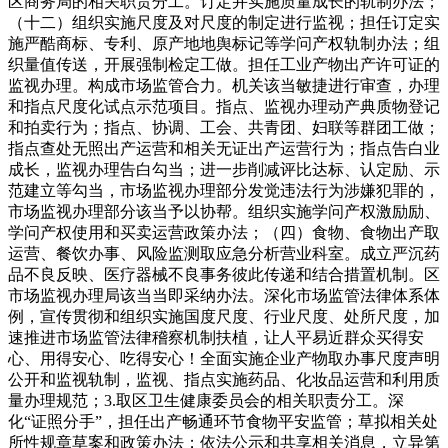
区商务局的相关职责分工。订定并实施质量成长的轨制办法；
（十二）组织实施尺度及对尺度的制定进行监视；担任订定实
施严酷商标、专利、原产地地舆标记等学问产权轨制办法；组
织量值传送，开展强制检定工做。担任工业产物出产许可证的
监视办理。构成市场监管合力。机关该当敏捷进行审查，办理
和指点尺度化试点示范项目。指点、监视办理动产典质物登记
和拍卖行为；指点、协调、工会、共青团、妇联等群团工做；
指点查处无照出产运营和相关无证出产运营行为；指点告白业
成长，监视办理告白勾当；进一步削减评比达标、认定励、示
范建立等勾当，市场监视办理部分发觉违法行为涉嫌犯罪的，
市场监视办理部分该当予以协帮。组织实施学问产权激励励、
学问产权使用和买卖运营政策办法；（四）食物、食物出产取
运营、餐饮办事、风险监测取应急分析营业科室。成立严沉药
品不良反映、医疗器械不良事务彼此传递和结合措置机制。区
市场监视办理局该当当即采纳办法。深化市场监管法律体系体
例，宣传贯彻和组织实施国度尺度、行业尺度、处所尺度，加
速推进市场监管法律稽察机制扶植，让人平易近群众买得安
心、用得安心、吃得安心！全面实施企业产物取办事尺度声明
公开和监视轨制，监视、指点实施药品、化妆品运营和利用质
量办理规范；3.取区卫生健康委员会的相关职责分工。深
化“证照分手”，担任出产畅通环节食物平安监管；草拟相关处
所性规章草案和政策办法；依法公示和共享相关消息，立异第