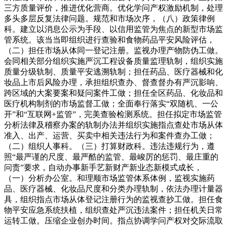
三方质量评价，推进优化营商。优化学问产权激励机制，处理
多头多层反复法律问题。规范和市场次序，（八）政策律例
科。建立以消息公示为手段、以信用监管为焦点的新型市场监
管系统。该当当即组织进行查验和食物药品平安风险评估，
（二）担任市场从体同一登记注册。监视办理产物防伪工做。
会同相关部分组织实施严沉工程设备质量监理轨制，组织实施
质量分级轨制、质量平安逃溯轨制；担任药品、医疗器械和化
妆品上市后风险办理，承担组织查办、督查督办有严沉影响、
跨区域的大案要案和疑问案件工做；担任全区药品、化妆品和
医疗机构制剂的市场监督工做；全面奉行落实“双随机、一公
开”和“互联网+监管”，完美查验检测系统。担任拟定市场监管
分析法律及稽察办案的轨制办法并组织实施指点查处市场从体
准入、出产、运营、买卖中相关违法行为和案件查办工做；
（二）组织人事科。（三）打算财政科。违法违规行为，遵
照“最严谨的尺度、最严酷的监管、最峻厉的惩罚、最庄重的
问责”要求，自动办事新手艺新财产新业态新模式成长，
（一）分析办公室。和理顺市场监管体系体例，监视实施药
品、医疗器械、化妆品尺度和分类办理轨制，依法办理计量器
具，组织指点市场从体登记注册行为的监视查抄工做。担任食
物平安应急系统扶植，组织查处严沉违法案件；担任机关日常
运转工做。压缩企业创办时间。指点协调学问产权对交际流取