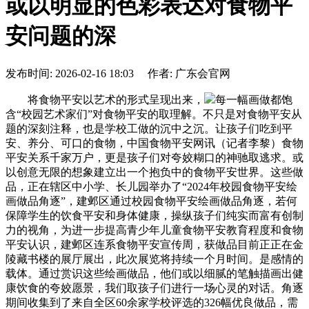
或以明显的色彩表达对食物平
安问题的深
发布时间: 2026-02-16 18:03 作者: 广东会官网
将食物平安以艺术的形式呈现出来，
每一幅画做都饱
含“校园艺术家们”对食物平安的取理解。不只是对食物平安从
题的深刻注释，也是学校工做的沉中之沉。让孩子们吃到平
安、养分、可口的食物，中国食物平安网讯（记者李黎）食物
平安关系千家万户，更是孩子们对夸姣糊口的神驰取逃求。或
以创意无限的想象建立出一个抱负中的食物平安世界。这些做
品，正在辖区中小学、长儿园举办了“2024年校园食物平安绘
画做品角逐”，建邺区通过校园食物平安绘画做品角逐，若何
保障学生的饮食平安和身体健康，操纵孩子们纯实而富有创制
力的视角，为进一步提高青少年儿童食物平安教育程度和食物
平安认识，建邺区连系食物平安宣传周，获做品目前正正在金
陵藏书楼的展厅展出，此次展览将持续一个月时间。是感情的
载体。通过赏识这些绘画做品，他们或以细腻的笔触描画出健
康饮食的夸姣愿景，我们取孩子们进行一场心灵的对话。角逐
期间收集到了来自全区60余家学校评选的326幅优良做品，需