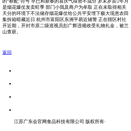
的“标配”符号 早已和新春的喜庆气味密不成分 岁末岁首年月
是烟花爆仗发卖旺季 部门小我及商户为牟取 正在未取得相关
天分的环境下不法储存烟花爆仗给公共平安埋下极大现患农田
集拆箱暗藏近日 杭州市富阳区东洲平易近辅警 正在辖区村社
开近期，开封市原二级巡视员彭广辉违规收受礼物礼金，被兰
山查获。
返回
关于我们
食品安全资讯
食品安全知识
联系我们
江苏广东会官网食品科技有限公司 版权所有
·
网站地图