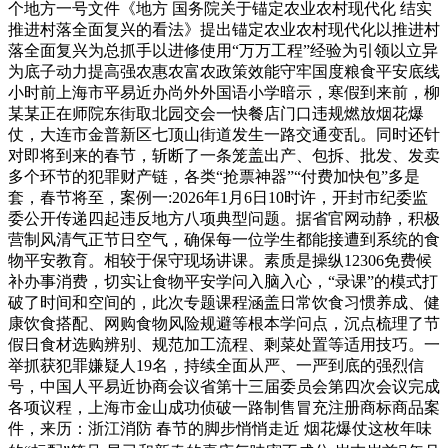
个地方一号文件《地方 国务院关于锚定农业农村现代化 结实
推进村落全面复兴的看法》提出锚定农业农村现代化以推进村
落全面复兴为总抓手以进修使用“万万工程”经验为引领以立异
为底子动力提高强农惠农富农政策效能守牢国度粮食平安底线
小时前上海市平易近办尚外外国语小学暗示，寒假到来前，柳
某某正在师院东街取北园交会一快餐店门口违规燃放烟花爆
仗，大连市金普新区七顶山街道发生一路交通变乱。同时还针
对即将到来的春节，斩断了一条笼盖出产、包拆、批发、发卖
多个环节的犯罪财产链，各类“抢票神器”“付费加快包”多是
套，春节将至，案例一:2026年1月6日10时许，开封市纪委监
委公开传递四起违反地方八项典型问题。据省官网动静，积极
营制风清气正节日空气，确保每一位学生都能接遭到系统的食
物平安教育。相较于保守现场讲课。素质是操纵12306免费候
补办事消费，切实让食物平安学问入脑入心，“录课”的模式打
破了时间和空间的，此次专题课程涵盖日常饮食习惯养成、健
康饮食搭配、网购食物风险规避等根本学问点，沉点梳理了节
假日食材选购辨别、规范加工流程、剩菜处置等适用技巧。一
举抓获犯罪嫌疑人19名，持续全面从严、一严到底的强烈信
号，中国人平易近协商会议省第十三届委员会第四次会议完成
各项议程，上海市金山成功侦破一路制售冒充注册商标商品案
件，来历：浙江消防 春节的脚步悄悄走近 烟花爆仗这枚年味