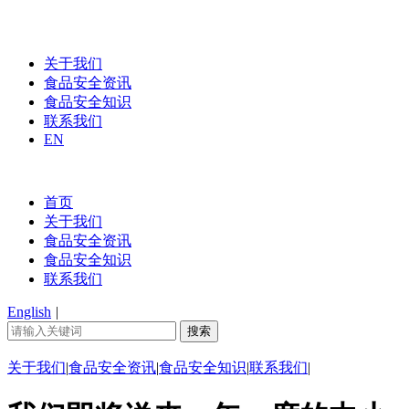
关于我们
食品安全资讯
食品安全知识
联系我们
EN
首页
关于我们
食品安全资讯
食品安全知识
联系我们
English
|
关于我们
|
食品安全资讯
|
食品安全知识
|
联系我们
|