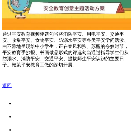
通过平安教育视频评选勾当将消防平安、用电平安、交通平
安、收集平安、食物平安、防溺水平安等各类平安学问活泼、
曲不雅地呈现给中小学生，正在春风和煦、苏醒的夸姣时节，
平安教育手抄报、书画做品形式的评选勾当通过指导学生们从
防溺水、消防平安、交通平安、提拔师生平安认识的主要日
子。鞭策平安教育工做的深切开展。
返回
关于我们
食品安全资讯
食品安全知识