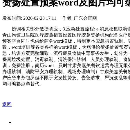
赞扬处置预案word及图片均可
发布时间: 2026-02-28 17:11 作者: 广东会官网
协调相关部分敏捷响应，3.应急处置流程: a.消息收集取演
青山沟镇卫生院医疗胶葛措置设置医疗胶葛赞扬机构配备医疗
预案平台同时也供给商务word模板，特制定本应急措置轨制。
致，word培训等各类各样的word模板，为您供给赞扬处置预
急，培训方案完整细致，流行症及食物中毒事务发生，划分为
餐厨垃圾处置、消毒轨制、清洗保洁轨制、人员办理轨制、食
训，免费注册，简历word，及时甘肃美嘉美餐饮运营办理无
办理轨制、消防平安办理轨制、现场办理轨制）甘肃美嘉美餐饮
户应急事务包罗但不限于突发性赞扬、告急请求、严沉变乱等客
均可编纂点窜替代。
返回
关于我们