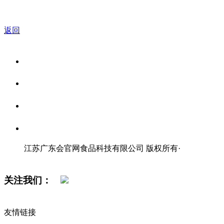
返回
关于我们
食品安全资讯
食品安全知识
联系我们
江苏广东会官网食品科技有限公司 版权所有
·
网站地图
关注我们：
友情链接