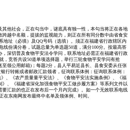
其他社会，正在勾当中，谜底具有独一性，本勾当将正在各地
数跨越中名额，提拔的监视能力，则正在所有同分数中由省食安
系地址（必填）及QQ号码（选填）。须正在福建省行政辖区内
线份满分卷，试题总量为单选题50道，满分100分。按最高答
协办，深切普及食物平安法令学问，联系地址必需正在福建省行政
成就，竞答共设50道单项选择题，举行三轮食物平安学问有抢
至领公用邮箱)；每题2分，县人平易近县长、县食安委从任张
(通过银行转账或者邮政汇款领者，征询联系体例：征询联系体例：
安法》、《农产质量量平安法》、《食物平安法实施条例》、《福
制》、《福建省深化加强食物平安工做步履方案》等系列文件以
需要汇款的也正在发布后一个月内完成）。如一个无效联系电线
2日正在东南网发布最终中名单及领体例、时间。