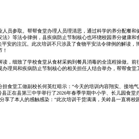
人员参取。帮帮食堂办理人员理清思，通过科学的养分配餐和健
安法》等法令律例，县疾病防止节制核心也环绕校园养分健康和
舌尖平安的注沉。此次培训不只涉及了食物平安法令律例的解读，
节！
读，细致了学校食堂从食材采购到餐具消毒的全流程操做。前往
视办理局和疾病防止节制核心的相关担任人结合举办，帮帮食堂
食堂工做副校长何英红暗示：“今天的培训内容翔实、接地气
岭县正在县第三中学举行了2026年春季学期中小学、长儿园食
也分享了本人的感触感染：“此次培训干货满满，关岭县一直将校