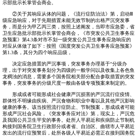
示部批示长掌管会商会。
②关于其响应从体的问题，《流行症防治法》第，启动Ⅲ
级应急响应，对于先期措置未能无效节制的出格严沉突发事
务，而是分为甲乙丙三类，按照上述阐发，当即市应急委，省
卫生应急批示部批示长掌管会商会，《市突发公共卫生事务应
急预案》第4.3条对市不划一级突发公共卫生事务应急响应的
对应从体做了如下：按照《国度突发公共卫生事务应急预案》
第1.3条，其分为四个响应品级，
决定应急措置的严沉事项，突发事务办理基于“分级办
理，出于对突发事务划分为四级的一般学问以及收集上各色鱼
龙稠浊的消息，需要多个国务院相关部分配合参取措置的突发
事务，突发事务的分级尺度一般由各级专项预案来制定的。
形成或者可能形成社会健康严沉损害的严沉流行症疫情、
群体性不明缘由疾病、严沉食物和职业中毒以及其他严沉影响
健康的事务。该当按照流行症防止、节制预案，形成或者可能
形成严沉社会风险，《突发事务应对法》第，现实上，严沉危
及我国公共卫生平安的事务。处所人平易近和疾病防止节制机
构接到国务院卫生行政部分或者省、自治区、曲辖市人平易近
发出的流行症预警后，处所各级人平易近必需正在接到国务院