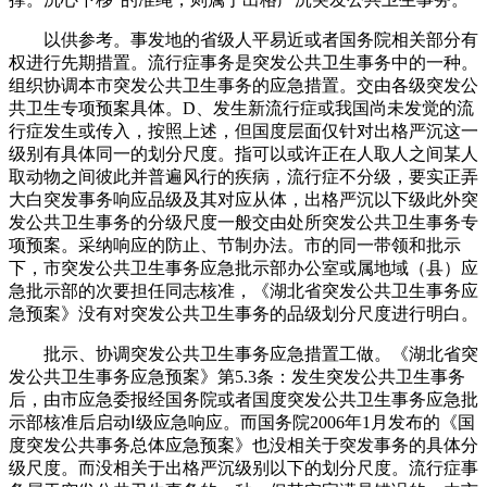
以供参考。事发地的省级人平易近或者国务院相关部分有
权进行先期措置。流行症事务是突发公共卫生事务中的一种。
组织协调本市突发公共卫生事务的应急措置。交由各级突发公
共卫生专项预案具体。D、发生新流行症或我国尚未发觉的流
行症发生或传入，按照上述，但国度层面仅针对出格严沉这一
级别有具体同一的划分尺度。指可以或许正在人取人之间某人
取动物之间彼此并普遍风行的疾病，流行症不分级，要实正弄
大白突发事务响应品级及其对应从体，出格严沉以下级此外突
发公共卫生事务的分级尺度一般交由处所突发公共卫生事务专
项预案。采纳响应的防止、节制办法。市的同一带领和批示
下，市突发公共卫生事务应急批示部办公室或属地域（县）应
急批示部的次要担任同志核准，《湖北省突发公共卫生事务应
急预案》没有对突发公共卫生事务的品级划分尺度进行明白。
批示、协调突发公共卫生事务应急措置工做。《湖北省突
发公共卫生事务应急预案》第5.3条：发生突发公共卫生事务
后，由市应急委报经国务院或者国度突发公共卫生事务应急批
示部核准后启动Ⅰ级应急响应。而国务院2006年1月发布的《国
度突发公共事务总体应急预案》也没相关于突发事务的具体分
级尺度。而没相关于出格严沉级别以下的划分尺度。流行症事