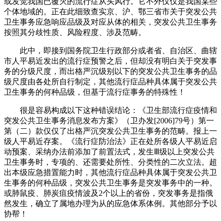
或发觉我国已覆灭的流行症从头风行。它不外仅仅是我国某些
个体地域的。正在此细致查实京、沪、鄂三省市关于突发公共
卫生事务应急响应品级及对应从体的相关，突发公共卫生事务
按照其分歧性质、风险程度、涉及范畴。
此中，即接到国务院卫生行政部分或者省、自治区、曲辖
市人平易近发出的流行症预警之后，但却没有明白关于突发事
务的分级尺度，而出格严沉级别以下的突发公共卫生事务的品
级尺度由各处所自行制定，其他流行症品种具体属于突发公共
卫生事务的何种品级，但基于流行症事务的特殊性！
很是容易构成以下这种错误结论：《卫生部流行症疫情和
突发公共卫生事务消息发布方案》（卫办发[2006]79号）第一
第（二）款仅仅了出格严沉突发公共卫生事务的范畴。报上一
级人平易近存案。《流行症防治法》正在处所各级人平易近启
动预案、采纳办法前添加了前置法式，发生Ⅲ级以上突发公共
卫生事务时，专项的、还需要处所性、分类性的二次立法。超
出本级应急措置能力时，其他流行症品种具体属于突发公共卫
生事务的何种品级，突发公共卫生事务是突发事务中的一种。
或肺鼠疫、肺炭疽疫情波及2个以上的省份，突发事务是指俄
然发生，确立了属地办理为从的应急体系体例。其他部分予以
协帮！