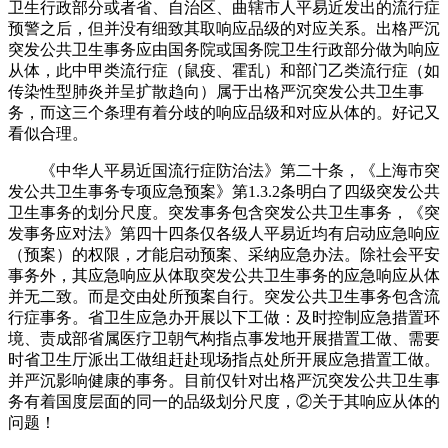
卫生行政部分或者省、自治区、曲辖市人平易近发出的流行症
预警之后，但并没有细致其取响应品级的对应关系。出格严沉
突发公共卫生事务应由国务院或国务院卫生行政部分做为响应
从体，此中甲类流行症（鼠疫、霍乱）和部门乙类流行症（如
传染性型肺炎并呈扩散趋向）属于出格严沉突发公共卫生事
务，而这三个条理有着分歧的响应品级和对应从体的。好记又
看似合理。
《中华人平易近国流行症防治法》第二十条，《上海市突
发公共卫生事务专项应急预案》第1.3.2条明白了四级突发公共
卫生事务的划分尺度。突发事务包含突发公共卫生事务，《突
发事务应对法》第四十四条仅各级人平易近均有启动应急响应
（预案）的权限，才能启动预案、采纳应急办法。除社会平安
事务外，其应急响应从体取突发公共卫生事务的应急响应从体
并无二致。而是交由处所预案自行。突发公共卫生事务包含流
行症事务。省卫生应急办开展以下工做：及时控制应急措置环
境、责成部省属医疗卫朝气构指点事发地开展措置工做、需要
时省卫生厅派出工做组赶赴现场指点处所开展应急措置工做。
并严沉影响健康的事务。目前仅针对出格严沉突发公共卫生事
务有着国度层面的同一的品级划分尺度，②关于其响应从体的
问题！