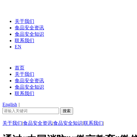
关于我们
食品安全资讯
食品安全知识
联系我们
EN
首页
关于我们
食品安全资讯
食品安全知识
联系我们
English
|
关于我们
|
食品安全资讯
|
食品安全知识
|
联系我们
|