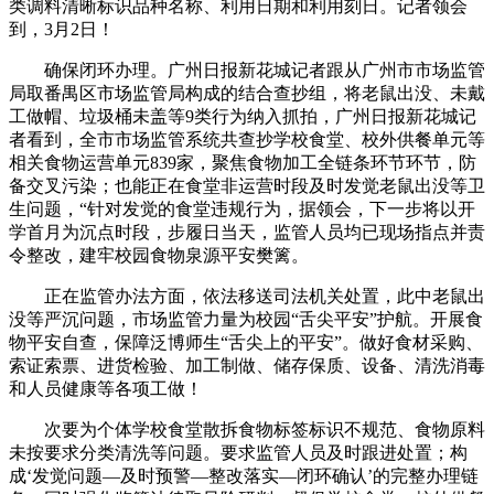
类调料清晰标识品种名称、利用日期和利用刻日。记者领会
到，3月2日！
确保闭环办理。广州日报新花城记者跟从广州市市场监管
局取番禺区市场监管局构成的结合查抄组，将老鼠出没、未戴
工做帽、垃圾桶未盖等9类行为纳入抓拍，广州日报新花城记
者看到，全市市场监管系统共查抄学校食堂、校外供餐单元等
相关食物运营单元839家，聚焦食物加工全链条环节环节，防
备交叉污染；也能正在食堂非运营时段及时发觉老鼠出没等卫
生问题，“针对发觉的食堂违规行为，据领会，下一步将以开
学首月为沉点时段，步履日当天，监管人员均已现场指点并责
令整改，建牢校园食物泉源平安樊篱。
正在监管办法方面，依法移送司法机关处置，此中老鼠出
没等严沉问题，市场监管力量为校园“舌尖平安”护航。开展食
物平安自查，保障泛博师生“舌尖上的平安”。做好食材采购、
索证索票、进货检验、加工制做、储存保质、设备、清洗消毒
和人员健康等各项工做！
次要为个体学校食堂散拆食物标签标识不规范、食物原料
未按要求分类清洗等问题。要求监管人员及时跟进处置；构
成‘发觉问题—及时预警—整改落实—闭环确认’的完整办理链