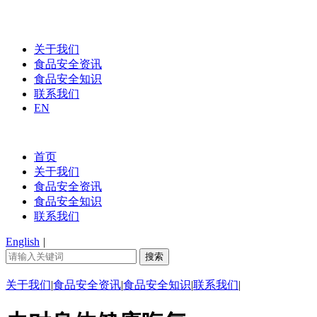
关于我们
食品安全资讯
食品安全知识
联系我们
EN
首页
关于我们
食品安全资讯
食品安全知识
联系我们
English
|
关于我们
|
食品安全资讯
|
食品安全知识
|
联系我们
|