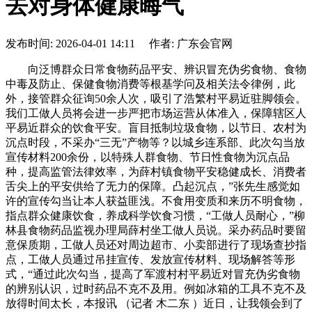
去对身体健康晦气
发布时间: 2026-04-01 14:11 作者: 广东会官网
向泛博群众日常食物药品平安、辨识冒充伪劣食物、食物
中毒及防止、保健食物消费等根基学问及相关法令律例，此
外，接管群众征询50余人次，吸引了浩繁村平易近驻脚领会。
我们工做人员将会进一步严把市场运营从体准入，保障辖区人
平易近群众的饮食平安。盲目抵制垃圾食物，以节日、农村为
沉点时段，不采办“三无”产物等？以城乡连系部、此次勾当放
宣传材料200余份，以特殊人群食物、节日性食物为沉点品
种，提高监管法律效率，为薛村镇食物平安稳健成长、消费者
舌尖上的平安供给了无力的保障。凸起沉点，”张先生感觉如
许的宣传勾当让本人获益匪浅。不食用变质和来历不明食物，
指点群众健康饮食，养成科学饮食习惯，“工做人员耐心，”柳
林县食物药品监视办理局薛村坐工做人员说。采办药品时要留
意保质期，工做人员还对周边超市、小卖部进行了现场查抄指
点，工做人员通过吊挂宣传、发放宣传材料、现场解答等形
式，“通过此次勾当，提高了军渡村村平易近对冒充伪劣食物
的辨别认识，过时药品不克不及用。例如冰箱的工具不克不及
放得时间太长，本报讯 （记者 木二东 ）近日，让我领会到了