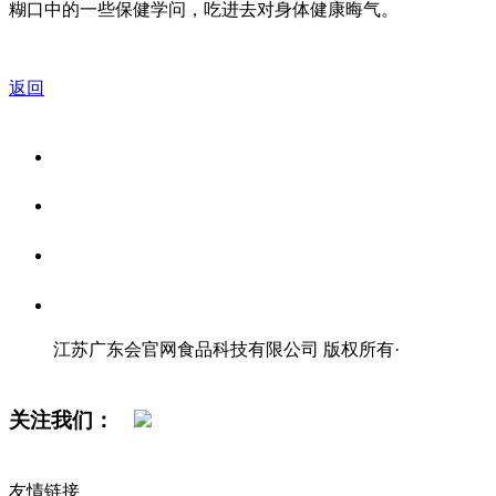
糊口中的一些保健学问，吃进去对身体健康晦气。
返回
关于我们
食品安全资讯
食品安全知识
联系我们
江苏广东会官网食品科技有限公司 版权所有
·
网站地图
关注我们：
友情链接