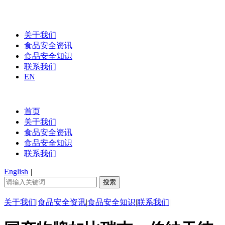
关于我们
食品安全资讯
食品安全知识
联系我们
EN
首页
关于我们
食品安全资讯
食品安全知识
联系我们
English
|
关于我们
|
食品安全资讯
|
食品安全知识
|
联系我们
|