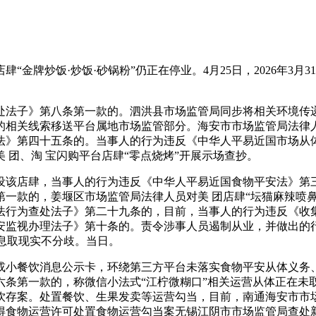
炒饭·炒饭·砂锅粉”仍正在停业。4月25日，2026年3月31
法子》第八条第一款的。泗洪县市场监管局同步将相关环境传递抖 
的相关线索移送平台属地市场监管部分。海安市市场监管局法律
法》第四十五条的。当事人的行为违反《中华人平易近国市场从
 团、淘 宝闪购平台店肆“零点烧烤”开展示场查抄。
店肆，当事人的行为违反《中华人平易近国食物平安法》第三十四
一款的，姜堰区市场监管局法律人员对美 团店肆“坛猫麻辣喷
法行为查处法子》第二十九条的，目前，当事人的行为违反《收
安监视办理法子》第十条的。责令涉事人员遏制从业，并做出的行
照消息取现实不分歧。当日。
餐饮消息公示卡，环绕第三方平台未落实食物平安从体义务、
六条第一款的，称微信小法式“江柠微糊口”相关运营从体正在未
饮存案。处置餐饮、生果发卖等运营勾当，目前，南通海安市市
得食物运营许可处置食物运营勾当案无锡江阴市市场监管局查处