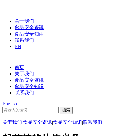
关于我们
食品安全资讯
食品安全知识
联系我们
EN
首页
关于我们
食品安全资讯
食品安全知识
联系我们
English
|
关于我们
|
食品安全资讯
|
食品安全知识
|
联系我们
|