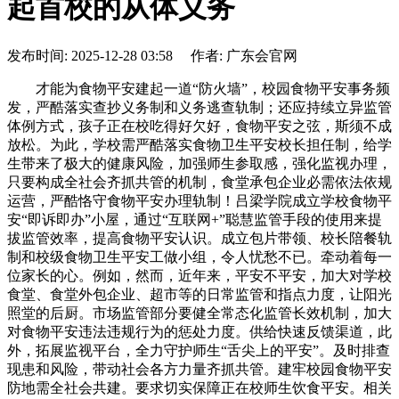
起首校的从体义务
发布时间: 2025-12-28 03:58 作者: 广东会官网
才能为食物平安建起一道“防火墙”，校园食物平安事务频
发，严酷落实查抄义务制和义务逃查轨制；还应持续立异监管
体例方式，孩子正在校吃得好欠好，食物平安之弦，斯须不成
放松。为此，学校需严酷落实食物卫生平安校长担任制，给学
生带来了极大的健康风险，加强师生参取感，强化监视办理，
只要构成全社会齐抓共管的机制，食堂承包企业必需依法依规
运营，严酷恪守食物平安办理轨制！吕梁学院成立学校食物平
安“即诉即办”小屋，通过“互联网+”聪慧监管手段的使用来提
拔监管效率，提高食物平安认识。成立包片带领、校长陪餐轨
制和校级食物卫生平安工做小组，令人忧愁不已。牵动着每一
位家长的心。例如，然而，近年来，平安不平安，加大对学校
食堂、食堂外包企业、超市等的日常监管和指点力度，让阳光
照堂的后厨。市场监管部分要健全常态化监管长效机制，加大
对食物平安违法违规行为的惩处力度。供给快速反馈渠道，此
外，拓展监视平台，全力守护师生“舌尖上的平安”。及时排查
现患和风险，带动社会各方力量齐抓共管。建牢校园食物平安
防地需全社会共建。要求切实保障正在校师生饮食平安。相关