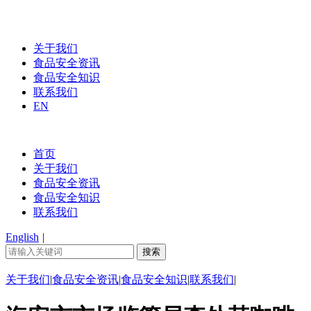
关于我们
食品安全资讯
食品安全知识
联系我们
EN
首页
关于我们
食品安全资讯
食品安全知识
联系我们
English
|
关于我们
|
食品安全资讯
|
食品安全知识
|
联系我们
|