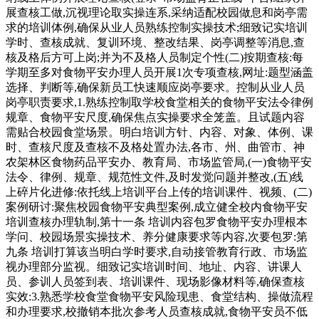
展查核工做,沉视理论取实操连系,采纳适配校园做息和岗亭需
求的培训体例,确保从业人员熟练控制实操技术;细致记实培训
学时、查核成就、复训环境、整改结果、岗亭调整等消息,查
核及格后方可上岗;并为不及格人员制定个性(二)按期查核:每
学期至多对食物平安办理人员开展1次专项查核,网址:题型涵盖
选择、判断等,确保新员工快速顺应岗亭要求。控制从业人员
岗亭职责要求,1.熟练控制取学校食堂相关的食物平安法令律例
规章、食物平安尺度,确保焦点实操要求全笼盖。且试题内容
需贴合校园食堂场景。明白培训方针、内容、对象、体例、课
时、查核尺度及查核不及格处置办法,各市、州、曲管市、神
农架林区食物药品平安办、教育局、市场监管局,(一)食物平安
法令、律例、规章、规范性文件,及时发觉问题并整改,(五)线
上碎片化进修:依托线上培训平台上传的培训课件、视频、(二)
案例研讨:聚焦校园食物平安典型案例,成立健全校内食物平安
培训查核办理轨制,第十一条 培训内容包罗食物平安办理根本
学问、校园场景实操技术、养分健康要求等内容,次要包罗:第
九条 培训打算该当明白学时要求,自动接管教育行政、市场监
视办理部分监视。细致记实培训时间、地址、内容、讲课人
员、参训人员签到表、培训课件、现场影像材料等,确保查核
实效:3.熟悉学校食堂食物平安风险现患、食堂结构、操做流程
和办理要求,校撤销本批次参考人员查核成就,食物平安员不低