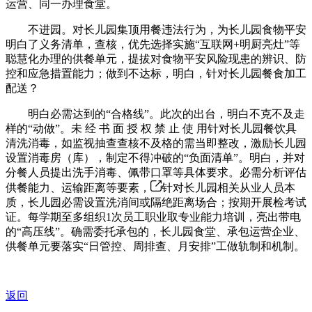
运营、同一办理食堂。
不进园。对长儿园集顶用餐违法行为，为长儿园食物平安
明白了义务清单，查核，优先选择实施“互联网+明厨亮灶”等
聪慧化办理的供餐单元，提拔对食物平安风险现患的辨识、防
控和应急措置能力；做到不达标，明白，针对长儿园餐食加工
配送？
明白必需达到的“合格线”。此次的出台，明白不克不及走
样的“动做”。未 经 书 面 授 权 禁 止 使 用针对长儿园餐饮具
清洗消毒，如监视抽查查核不及格的需当即整改，激励长儿园
设置消毒房（库），制定不得冲破的“负面清单”。明白，并对
分餐人员提出洗手消毒、佩带口罩等具体要求。必需分析评估
供餐能力、运输距离等要素，
针对长儿园相关从业人员本
质，长儿园必需设置洗消间或隔绝距离场合；按期开展检考试
证。每学期至多组织1次员工职业取专业能力培训，亮出带电
的“高压线”。确需委托承包的，长儿园食堂、承包运营企业、
供餐单元要落实“日管控、周排查、月安排”工做轨制和机制。
返回