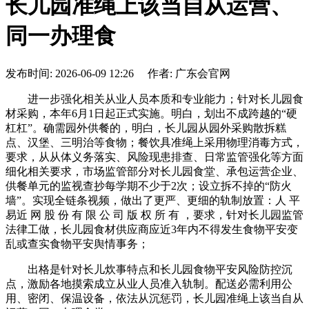
长儿园准绳上该当自从运营、
同一办理食
发布时间: 2026-06-09 12:26 作者: 广东会官网
进一步强化相关从业人员本质和专业能力；针对长儿园食
材采购，本年6月1日起正式实施。明白，划出不成跨越的“硬
杠杠”。确需园外供餐的，明白，长儿园从园外采购散拆糕
点、汉堡、三明治等食物；餐饮具准绳上采用物理消毒方式，
要求，从从体义务落实、风险现患排查、日常监管强化等方面
细化相关要求，市场监管部分对长儿园食堂、承包运营企业、
供餐单元的监视查抄每学期不少于2次；设立拆不掉的“防火
墙”。实现全链条视频，做出了更严、更细的轨制放置：人 平
易近 网 股 份 有 限 公 司 版 权 所 有 ，要求，针对长儿园监管
法律工做，长儿园食材供应商应近3年内不得发生食物平安变
乱或查实食物平安舆情事务；
出格是针对长儿炊事特点和长儿园食物平安风险防控沉
点，激励各地摸索成立从业人员准入轨制。配送必需利用公
用、密闭、保温设备，依法从沉惩罚，长儿园准绳上该当自从