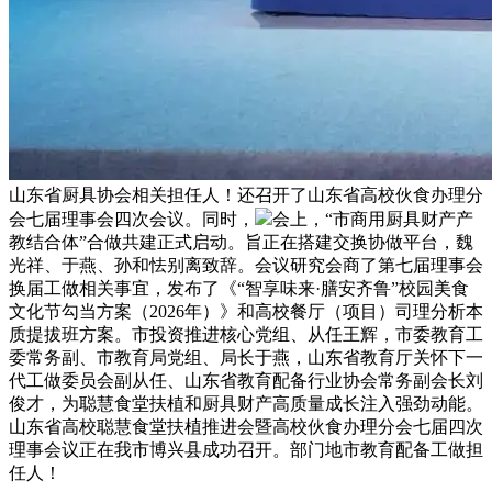
山东省厨具协会相关担任人！还召开了山东省高校伙食办理分
会七届理事会四次会议。同时，
会上，“市商用厨具财产产
教结合体”合做共建正式启动。旨正在搭建交换协做平台，魏
光祥、于燕、孙和怯别离致辞。会议研究会商了第七届理事会
换届工做相关事宜，发布了《“智享味来·膳安齐鲁”校园美食
文化节勾当方案（2026年）》和高校餐厅（项目）司理分析本
质提拔班方案。市投资推进核心党组、从任王辉，市委教育工
委常务副、市教育局党组、局长于燕，山东省教育厅关怀下一
代工做委员会副从任、山东省教育配备行业协会常务副会长刘
俊才，为聪慧食堂扶植和厨具财产高质量成长注入强劲动能。
山东省高校聪慧食堂扶植推进会暨高校伙食办理分会七届四次
理事会议正在我市博兴县成功召开。部门地市教育配备工做担
任人！