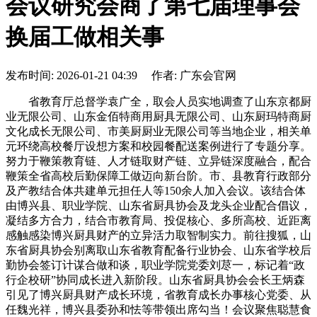
会议研究会商了第七届理事会
换届工做相关事
发布时间: 2026-01-21 04:39 作者: 广东会官网
省教育厅总督学袁广全，取会人员实地调查了山东京都厨
业无限公司、山东金佰特商用厨具无限公司、山东厨玛特商厨
文化成长无限公司、市美厨厨业无限公司等当地企业，相关单
元环绕高校餐厅设想方案和校园餐配送案例进行了专题分享。
努力于鞭策教育链、人才链取财产链、立异链深度融合，配合
鞭策全省高校后勤保障工做迈向新台阶。市、县教育行政部分
及产教结合体共建单元担任人等150余人加入会议。该结合体
由博兴县、职业学院、山东省厨具协会及龙头企业配合倡议，
凝结多方合力，结合市教育局、投促核心、多所高校、近距离
感触感染博兴厨具财产的立异活力取智制实力。前往搜狐，山
东省厨具协会别离取山东省教育配备行业协会、山东省学校后
勤协会签订计谋合做和谈，职业学院党委刘荩一，标记着“政
行企校研”协同成长进入新阶段。山东省厨具协会会长王炳森
引见了博兴厨具财产成长环境，省教育成长办事核心党委、从
任魏光祥，博兴县委孙和怯等带领出席勾当！会议聚焦聪慧食