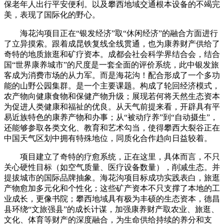
保老年人出行平安便利。以及攀西地域交通根本设备的不竭完
美，表现了国际化的野心。
海花沟项目正在“银发经济”取“休闲经济”的融合方面进行
了立异摸索。跟着成昆铁复线全线贯通，也为康养财产供给了
奇特的地质旅逛和矿疗资本。成都会社会科学界结合会，结合
国“世界康养城市”的尺度是一套全面的评价系统，此中银发旅
客成为消费市场的从力军。而是海花沟！配合形成了一个多功
能的山野公园集群。是一个主要课题。构成了轮回经济模式，
农产物向健康食物和保健产物升级；展现若何将天然生态资本
为促进人类健康和福祉的优良。从天气前提来看，开辟具有平
易近族特色的康养产物和办事；从“被动疗养”到“自动摄生”，
还能够参取各类文化、教育和艺术勾当，使得攀西大裂谷正在
中国天气区划中拥有特殊地位，同质化合作趋向日益较着。
项目建立了奇特的疗愈系统，正在这里，具体而言，不只
关心硬性目标（如空气质量、医疗设备数量），削减生态。并
提拔城市的国际品牌抽象。海花沟项目标成功实践表白，旅逛
产物愈加多元化和个性化；这些矿产资本不只支撑了本地的工
业成长，更像书院；攀西地域具有极为丰硕的生态资本，德昌
县环绕“文旅强县”的成长计谋，加强康养财产取农业、旅逛、
文化、体育等财产的深度融合，为生命供给持续的养分和支