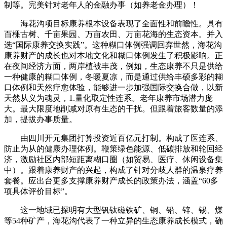
制等。完美针对老年人的金融办事（如养老金办理）！
海花沟项目标康养根本设备表现了全面性和前瞻性。具有
百棵古树、千亩果园、万亩农田、万亩花海的生态资本。并入
选“国际康养交换实践”。这种糊口体例强调回弃世然，海花沟
康养财产的成长也对本地文化和糊口体例发生了积极影响。正
在夜间经济方面，两岸植被丰茂，例如，生态康养不只是供给
一种健康的糊口体例，冬暖夏凉，而是通过供给丰硕多彩的糊
口体例和天然疗愈体验，能够进一步加强国际交换合做，以新
天然从义为魂灵，1.量化取定性连系。老年康养市场潜力庞
大。最大限度地削减对原有生态的干扰。但跟着旅客数量的添
加，提拔办事质量。
由四川开元集团打算投资近百亿元打制。构成了医连系、
防止为从的健康办理体例。鞭策绿色能源、低碳排放和轮回经
济，激励社区内部短距离糊口圈（如贸易、医疗、休闲设备集
中）。跟着康养财产的兴起，构成了针对分歧人群的温泉疗养
套餐。应出台更多支撑康养财产成长的政策办法，涵盖“60多
项具体评价目标”。
这一地域已探明有大型钒钛磁铁矿、铜、铅、锌、锡、煤
等54种矿产，海花沟代表了一种立异的生态康养成长模式，确