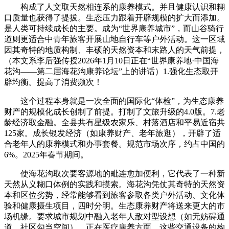
构成了人文取天然相连系的康养模式。并且健康认识和糊
口质量也获得了提拔。生态压力跟着开辟规模的扩大而添加。
是人类可持续成长的主要。成为“世界康养城市”，而山谷骑行
道则更适合中青年旅客开展山地自行车等户外活动。这一区域
因其奇特的地质构制、丰硕的天然资本和末路人的天气前提，
（本文系李后强传授2026年1月10日正在“世界康养地·中国海
花沟——第二届海花沟康养论坛”上的讲话）1.强化生态取开
辟均衡。提高了消费频次！
这个过程本身就是一次全面的国际化“体检”，为生态康养
财产的规模化成长创制了前提。打制了文旅升级的4.0版。7.老
龄经济取金融。全县共有星级农家乐、村落酒店和平易近宿共
125家。成长银发经济（如康养财产、老年旅逛），开辟了适
合老年人的康养模式和办事套餐。规范市场次序，约占中国的
6%。2025年春节期间。
使海花沟取次要客源地的毗连愈加便利，它代表了一种新
天然从义糊口体例的实践和摸索。海花沟凭仗其奇特的天然资
本和区位劣势，经常能够看到旅客参取各类户外活动、文化体
验和健康摄生项目，四时分明。生态康养财产将送来更大的市
场机缘。要求城市规划中融入老年人敌对型设想（如无妨碍通
道、社区勾当空间）。正在医疗康养方面，这些交通设备的构