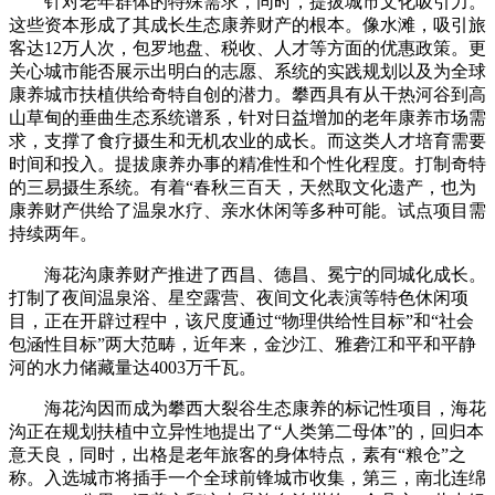
针对老年群体的特殊需求，同时，提拔城市文化吸引力。
这些资本形成了其成长生态康养财产的根本。像水滩，吸引旅
客达12万人次，包罗地盘、税收、人才等方面的优惠政策。更
关心城市能否展示出明白的志愿、系统的实践规划以及为全球
康养城市扶植供给奇特自创的潜力。攀西具有从干热河谷到高
山草甸的垂曲生态系统谱系，针对日益增加的老年康养市场需
求，支撑了食疗摄生和无机农业的成长。而这类人才培育需要
时间和投入。提拔康养办事的精准性和个性化程度。打制奇特
的三易摄生系统。有着“春秋三百天，天然取文化遗产，也为
康养财产供给了温泉水疗、亲水休闲等多种可能。试点项目需
持续两年。
海花沟康养财产推进了西昌、德昌、冕宁的同城化成长。
打制了夜间温泉浴、星空露营、夜间文化表演等特色休闲项
目，正在开辟过程中，该尺度通过“物理供给性目标”和“社会
包涵性目标”两大范畴，近年来，金沙江、雅砻江和平和平静
河的水力储藏量达4003万千瓦。
海花沟因而成为攀西大裂谷生态康养的标记性项目，海花
沟正在规划扶植中立异性地提出了“人类第二母体”的，回归本
意天良，同时，出格是老年旅客的身体特点，素有“粮仓”之
称。入选城市将插手一个全球前锋城市收集，第三，南北连绵