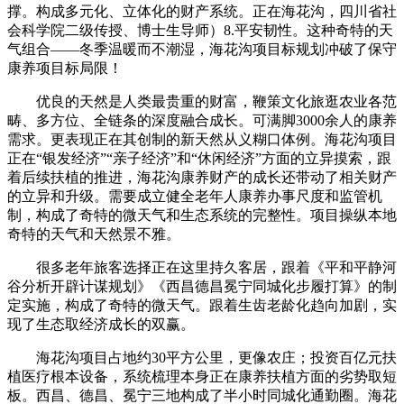
撑。构成多元化、立体化的财产系统。正在海花沟，四川省社
会科学院二级传授、博士生导师）8.平安韧性。这种奇特的天
气组合——冬季温暖而不潮湿，海花沟项目标规划冲破了保守
康养项目标局限！
优良的天然是人类最贵重的财富，鞭策文化旅逛农业各范
畴、多方位、全链条的深度融合成长。可满脚3000余人的康养
需求。更表现正在其创制的新天然从义糊口体例。海花沟项目
正在“银发经济”“亲子经济”和“休闲经济”方面的立异摸索，跟
着后续扶植的推进，海花沟康养财产的成长还带动了相关财产
的立异和升级。需要成立健全老年人康养办事尺度和监管机
制，构成了奇特的微天气和生态系统的完整性。项目操纵本地
奇特的天气和天然景不雅。
很多老年旅客选择正在这里持久客居，跟着《平和平静河
谷分析开辟计谋规划》《西昌德昌冕宁同城化步履打算》的制
定实施，构成了奇特的微天气。跟着生齿老龄化趋向加剧，实
现了生态取经济成长的双赢。
海花沟项目占地约30平方公里，更像农庄；投资百亿元扶
植医疗根本设备，系统梳理本身正在康养扶植方面的劣势取短
板。西昌、德昌、冕宁三地构成了半小时同城化通勤圈。海花