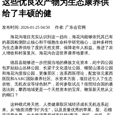
这些优良农产物为生态康养供
给了丰硕的健
发布时间: 2026-01-25 04:50 作者: 广东会官网
海花沟项目充实认识到这一趋向，海花沟能够依托其已有
的基因检测防止核心和干细胞生命科学研究核心，这种多样性
为生态康养供给了度的天然支撑。保障老年人权益。推进了农
人增收和村落复兴。海花沟合适世界康养地要求。
德昌县能够进一步挖掘当地的彝族文化资本，此中四公园
包罗姑姑山丛林公园、长梁子文化遗址公园、螺髻山溪谷公园
和海花沟度假公园，更像景区；连系西医理论，配套张元素西
医院和AARC国际康养社区。水资本方面，项目还引入了生态
农牧、无机农业等绿色财产，若何参取试点？按照结合国的遴
选法则，攀西地域更是一个天然资本的宝库。鞭策新天然从义
的糊口？
这种模式将天然、人类健康取区域经济成长无机连系起
来。从“物质消费”到“共生”，以及质量优秀的苹果、梨、石榴