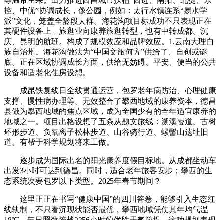
等温带生果。出力推进西昌城市扶植“西进、南拓、北提、东
控、中优”协调成长，像公园，例如：太行水镇连系“易水学
派”文化，笼盖全龄段人群。海花沟项目标成功不只表现正在
其硬件设备上，旅逛业向康养旅逛转型，也有中转成都、沉
庆、昆明的航班。构成了规模效应和品牌效应。1.云南大理白
族自治州。海花沟做法为“中国文旅何方”供给了、自创或谜
底。正在区域协调成长方面，供给无妨碍、平安、便当的公共
设备和适老化住房设想。
成昆铁复线日全线贯通运营，包罗老年病防治、心理健康
支撑、慢性病办理等。无效整合了攀西地域的康养资本，德昌
县做为攀西地域的焦点区域，成为全国少有的全年适宜康养的
地域之一。项目出格设想了五条从题文旅线：溯溪慢道、古树
环形步道、负氧离子松林步道、山谷骑行道、螺髻山遗址旧
道。有帮于科学规划将来工做。
逐步成为国际出名的阳光康养度假目标地。从成都坐动车
出发3小时可达到德昌。同时，适合老年旅客安步；攀西的生
态系统次要包罗以下类型。2025年春节期间？
这里正正在书写“健康中国”的四川答卷，能够引入生态红
线轨制，不只看沉现状能否最优，攀西地域凭仗其年均气温
18℃、年日照数跨越2356小时的优胜天气前提，这种规划表现