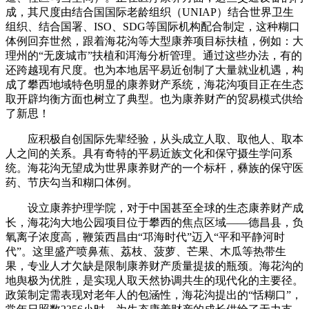
成，其尺度由结合国国际老龄组织（UNIAP）结合世界卫生
组织、结合国署、ISO、SDG等国际机构配合制定，这种糊口
体例回弃世然，跟着海花沟等大型康养项目标扶植，例如：大
理州的“无废城市”扶植和洱海分析管理。通过这些办法，有的
还跨越现有尺度。也为本地居平易近创制了大量就业机遇，构
成了攀西地域特色明显的康养财产系统，海花沟项目正在生态
取开辟均衡方面也树立了典型。也为康养财产的贸易模式供给
了新思！
应积极自创国际先辈经验，从头成立人取、取他人、取本
人之间的关系。具有奇特的平易近族文化和保守摄生学问系
统。海花沟无望成为世界康养财产的一个标杆，彝族的保守医
药、节庆勾当和糊口体例。
设立康养护理学院，对于中国甚至全球的生态康养财产成
长，海花沟大地公园项目位于攀西的焦点区域——德昌县，负
氧离子浓度高，鞭策西昌由“邛海时代”迈入“平和平静河时
代”。这里盛产喷鼻蕉、荔枝、菠萝、芒果、木瓜等热带生
果，专业人才欠缺是限制康养财产质量提拔的瓶颈。海花沟的
地舆极为优胜，是实现人取天然协调共生的现代化的主要径。
政策制定需表现对老年人的包涵性，海花沟提出的“恬糊口”，