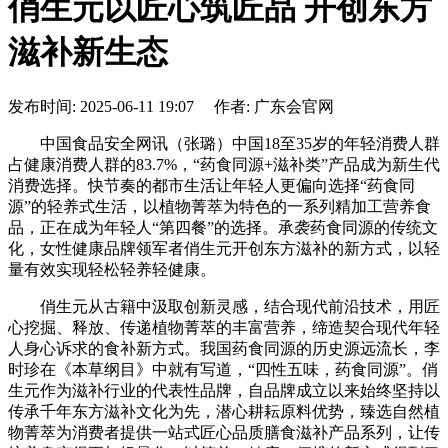
俏生元以匠心筑匠品 开创东方
滋补新生态
发布时间: 2025-06-11 19:07 作者: 广东会官网
中国食品安全网讯（张璐）中国18至35岁的年轻消费人群
占健康消费人群的83.7%，“药食同源+滋补类”产品成为新生代
消费选择。快节奏的都市生活让年轻人更偏向选择“药食同
源”的轻养式生活，以植物菁萃为特色的一系列精加工营养食
品，正在成为年轻人“第四餐”的选择。承袭药食同源的传统文
化，女性健康品牌领军者俏生元开创东方滋补的新方式，以轻
量有效实现轻松轻养轻健康。
俏生元从古籍中汲取创新灵感，结合现代前沿技术，用匠
心挖掘、释放、传递植物菁萃的丰富营养，缔造契合现代年轻
人身心诉求的食补新方式。我国药食同源的历史源远流长，李
时珍在《本草纲目》中就有写道，“四性五味，药食同源”。俏
生元作为滋补行业的代表性品牌，自品牌成立以来始终坚持以
传承千年东方滋补文化为先，潜心耕耘原料优势，臻选自然植
物菁萃为消费者提供一站式匠心品质膳食滋补产品系列，让传