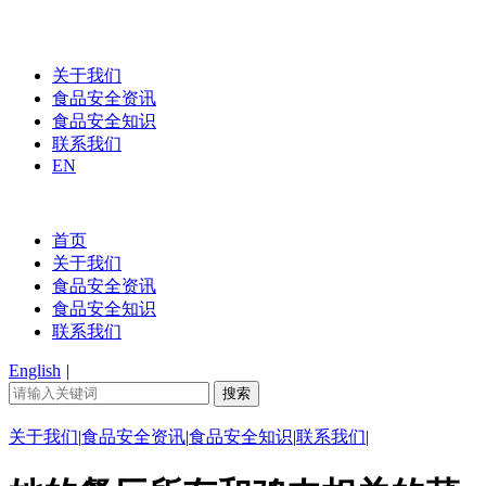
关于我们
食品安全资讯
食品安全知识
联系我们
EN
首页
关于我们
食品安全资讯
食品安全知识
联系我们
English
|
关于我们
|
食品安全资讯
|
食品安全知识
|
联系我们
|