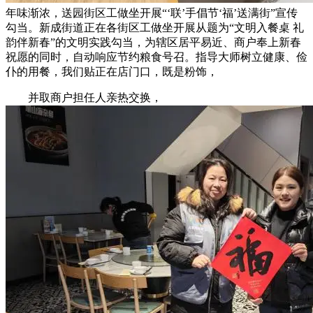
年味渐浓，送园街区工做坐开展“‘联’手倡节‘福’送满街”宣传
勾当。新成街道正在各街区工做坐开展从题为“文明入餐桌 礼
韵伴新春”的文明实践勾当，为辖区居平易近、商户奉上新春
祝愿的同时，自动响应节约粮食号召。指导大师树立健康、俭
仆的用餐，我们贴正在店门口，既是粉饰，
并取商户担任人亲热交换，