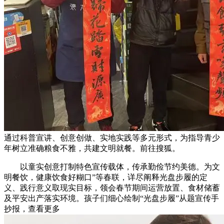
通过科普宣讲、创意创做、实地实践等多元形式，为指导青少
年树立准确粮食不雅，共建文明就餐。前往搜狐。
以童实创意打制特色宣传载体，传承勤俭节约美德。为文
明餐饮，健康饮食好糊口”等春联，详尽阐释光盘步履的定
义、践行意义取现实目标，领会春节期间运营放置、食材储蓄
及平安出产落实环境。孩子们细心绘制“光盘步履”从题宣传手
抄报，查看更多