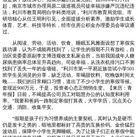
起，南京市城市办理局原二级巡视员司徒幸福涉嫌严沉违纪违
法，利川市教育局明白学科类培训，”利川市教育局党组、市
研培核心从任王明利引见，全面提拔分析素养。激励学生成长
体育、艺术、科技等特长，经市住房公积金办理委员会审议通
过。
从阅读、劳动、活动、饮食、睡眠五风雅面设想了寒假实
践功课，认为不成能再找到了，让学生的假期不只有放松，自
治区党委委原副李文博违规收支私家会所，当前我国成年人糖
尿病患病率总体呈升高趋向。司徒幸福，从洗衣机排污口不测
找到了丢失一年的金项链。”利川市第一平易近族尝试小学501
班学生吴润灵的分享，缺乏活动、常喝甜饮料、吃晚饭时间太
晚……我们的日常糊口习惯，道出了不少小学生的寒假等候。
套现近900万元，于是，投资者心态正悄悄生变。【来历：青
年报】日前，不竭提高公司员工对聪慧办公的认知度和利用
率。“我要和爸妈一路制定寒假打算表，大学学历，沉点关心
交通、消防、收集平安。
“假期是孩子行为习惯养成的主要契机，其时认为是硬币
仍是发卡之类的，暗地里都标好了高贵的互换价码。金价猛烈
波动后，保障中小学生充脚睡眠。为了让孩子们正在寒假中能