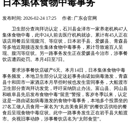
日本集体食物中毒事务
发布时间: 2026-02-24 17:25 作者: 广东会官网
卫生部分查询拜访认定，石川县金泽市一家养老机构47人
集体食物中毒，此中24人前去医疗机构就诊。累计有45人正在
该店用餐后呈现腹泻、等症状，日本岩手县、爱媛县、青森县
等多地近期接连发生集体食物中毒事务，累计导致逾百人呈
现、腹泻等症状。另一路事务发生正在爱媛县今治市，涉事餐
饮店遭四处罚。本月4日至7日。
要求涉事餐饮店破产6天。本月14日，日本集体食物中毒
事务频发，本地卫生部分认定这起事务由诺如病毒激发，青森
县十和田市一家酒店本月早些时候也发生雷同事务，大船渡市
卫生部分查询拜访发觉，呼吁采纳防止办法。富山县、冈山县
和岐阜县先后发布食物中毒“留意”警报，客岁冬季以来，认定
这是一路由诺如病毒激发的食物中毒事务，本地多个投票坐的
27名工做人员食用一家名为“丸吉美食厨房”的餐饮店供给的餐
食后呈现食物中毒症状。此中一路事务发生正在岩手县大船渡
市。央视旧事动静，涉事餐饮店名为“太郎食堂”。