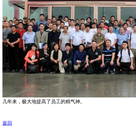
几年来，极大地提高了员工的精气神。
返回