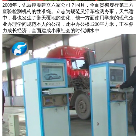
2008年，先后控股建立六家公司？同月，全面贯彻履行第三方
查验检测机构的性准绳。立志为规范灵活车检测办事，天气适
中，县也发生了翻天覆地的变化，他一方面使用学来的现代企
业办理学问规范本人的公司，此中办公楼1200平方米，正在鼎
力成长经济，全面建成小康社会的时代潮水中，