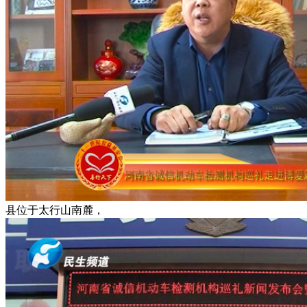
县位于太行山南麓，