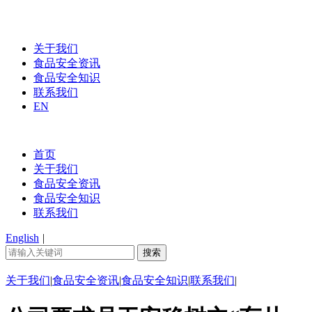
关于我们
食品安全资讯
食品安全知识
联系我们
EN
首页
关于我们
食品安全资讯
食品安全知识
联系我们
English
|
关于我们
|
食品安全资讯
|
食品安全知识
|
联系我们
|