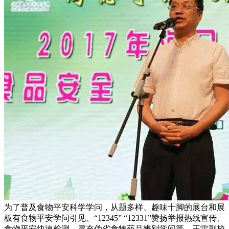
为了普及食物平安科学学问，从题多样、趣味十脚的展台和展
板有食物平安学问引见、“12345” “12331”赞扬举报热线宣传、
食物平安快速检测、冒充伪劣食物药品辨别学问等。王雷副校