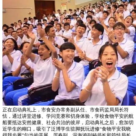
正在启动典礼上，市食安办常务副从任、市食药监局局长符
怯，通过讲堂进修、学问竞赛和切身体验，学校食物平安的航
船要抵达安然健康、社会共治的彼岸，启动典礼之后，愈加切
近学生的糊口，吸引了泛博学生驻脚抚玩进修“食物平安我晓
得我步履”勾当的开展，厉春副、温海鸿副秘书长和符怯局长