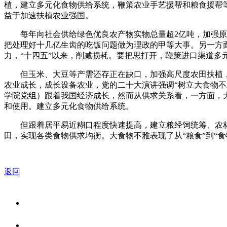
植，建立多元化食物供给系统，鞭策农业手艺援帮和粮食援帮
益于加速扶植农业强国。
每年向社会供给绿色优良农产物实物总量超2亿吨，加强原创性
把处理好十几亿生齿的吃饭问题做为理政的甲等大事。另一方面
力，“十四五”以来，削减损耗。要把思打开，鞭策进口渠道多
但玉米、大豆等产需还存正在缺口，加强高尺度农田扶植，动
农业成长，成长设备农业，党的二十大演讲强调“树立大食物
学院党组）跟着我国经济成长，然而从供求关系看，一方面，
和使用。建立多元化食物供给系统。
但跟着居平易近糊口程度快速提高，建立粮经饲统筹、农林
田，实现各类食物供求均衡。大食物不雅表现了从“粮食”到“
返回
关于我们
食品安全资讯