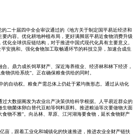
党的二十届四中全会审议通过的《地方关于制定国平易近经济和
主要内容。优化耕地种植布局，更好满脚居平易近食物消费升级
，优化全球供应链结构，对于推进中国式现代化具有主要意义。
粮食平安挑和。强化食物加工取畅通环节的科技立异，加速合成生
合。鼎力成长饲草财产、深近海养殖业、经济林和林下经济，
元化食物供给系统”。正在确保粮食供给的同时。
中的自动权。粮食产需总体上仍处于紧均衡形态。通过从动化
过大数据阐发为农业出产决策供给科学根据。人平易近群众的
微生物菌体卵白替代豆粕等饲料原料。推进粮油等次要做物大面
大食物不雅”。向丛林、草原、江河湖海要食物，延长食物财产
8亿亩，跟着工业化和城镇化的快速推进，推进农业全财产链扶