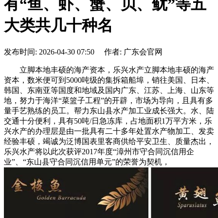
有“鱼、虾、蟹、贝、鱿”等五
大类共几十种名
发布时间: 2026-04-30 07:50 作者: 广东会官网
立脚本地丰硕的海产资本，乐兴水产立脚本地丰硕的海产
资本，数米便可到5000吨级的集拆箱船埠，销往美国、日本、
韩国、东南亚等国度和地域及国内广东、江苏、上海、山东等
地，努力于海洋“菜篮子工程”的开辟，市场为导向，且具有多
量手艺熟练的员工。帮力东山县水产加工业成长强大。水、陆
交通十分便利，具有50吨/日急冻库，占地面积1万平方米，乐
兴水产的办理层是由一批具有二十多年处置水产物加工、发卖
经验丰硕，竭诚为泛博国表里客商供给平安卫生、质量杰出，
乐兴水产将以此次获评2017年度“漳州市守合同沉信用企
业”、“东山县守合同沉信用单元”的荣誉为契机，