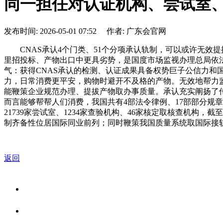
同一担任对认证机构、尝试室
发布时间: 2026-05-01 07:52 作者: 广东会官网
CNAS承认4个门类、51个分项承认轨制，可以或许无效
里招投标、产物出口中更具劣势，是国度市场监视办理总局依法
气：获得CNAS承认的检测、认证成果具备权势巨子公信力
力，日常消费更平安，购物时避开不及格的产物。无效地帮力
能鞭策企业规范办理、提拔产物取办事质量。承认充实阐扬了
而言能够帮帮人们消费，我国共有4部法令律例、17部部分规章
21739家尝试室、1234家查验机构、46家核定取核查机构
制齐备性位居国际同业前列；同时鞭策我国质量系统取国际接轨
返回
关于我们
食品安全资讯