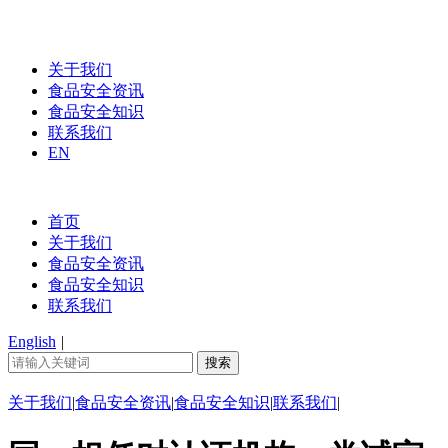
关于我们
食品安全资讯
食品安全知识
联系我们
EN
首页
关于我们
食品安全资讯
食品安全知识
联系我们
English
|
关于我们
|
食品安全资讯
|
食品安全知识
|
联系我们
|