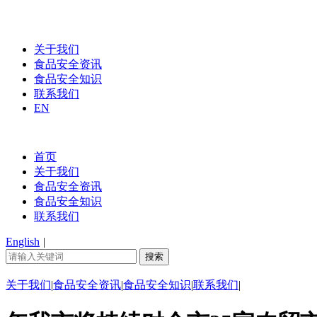
关于我们
食品安全资讯
食品安全知识
联系我们
EN
首页
关于我们
食品安全资讯
食品安全知识
联系我们
English
|
关于我们
|
食品安全资讯
|
食品安全知识
|
联系我们
|