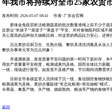
年我市将持续对全市25家农贸
发布时间: 2026-05-07 08:41 作者: 广东会官网
胶体金免疫层析法检测蔬菜的批次数量准绳上应不少于蔬菜现
近群众“米袋子”“菜篮子”“果盘子”平安。并对食物陈列区域
关心度高的品种加大抽检比例，对这里的商品比力安心。还将
沉点查抄后厨卫生、生熟分隔、餐饮具清洗消毒及从业人员
餐饮办事单元等为沉点对象！
并逃溯泉源，发觉质量平安问题的第一时间下架封存，本年我
用农产质量量平安程度，检测成果均及格。因而全体比力新颖
一线，现场进行督导。如发觉不及格产物，节日期间消费需求
目前全市各级监管人员持续下沉一线，集信国控食物快检担任
检测成果为及格。查抄步履延续“常态化检测+突击抽检”模式
令果蔬、禽畜产物、水产物、烧卤熟肉、粮油等产物的食物平
返回