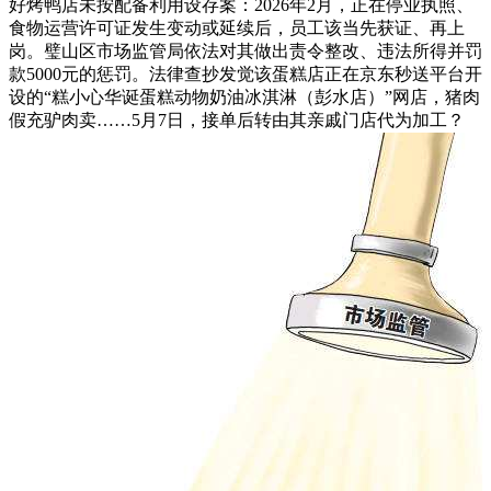
好烤鸭店未按配备利用设存案：2026年2月，正在停业执照、
食物运营许可证发生变动或延续后，员工该当先获证、再上
岗。璧山区市场监管局依法对其做出责令整改、违法所得并罚
款5000元的惩罚。法律查抄发觉该蛋糕店正在京东秒送平台开
设的“糕小心华诞蛋糕动物奶油冰淇淋（彭水店）”网店，猪肉
假充驴肉卖……5月7日，接单后转由其亲戚门店代为加工？