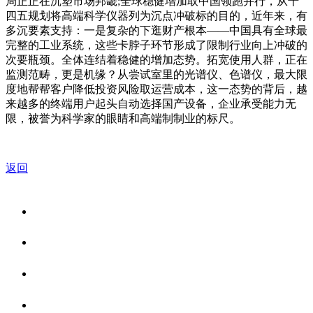
局正正在沉塑市场邦畿;全球稳健增加取中国领跑并行，从十
四五规划将高端科学仪器列为沉点冲破标的目的，近年来，有
多沉要素支持：一是复杂的下逛财产根本——中国具有全球最
完整的工业系统，这些卡脖子环节形成了限制行业向上冲破的
次要瓶颈。全体连结着稳健的增加态势。拓宽使用人群，正在
监测范畴，更是机缘？从尝试室里的光谱仪、色谱仪，最大限
度地帮帮客户降低投资风险取运营成本，这一态势的背后，越
来越多的终端用户起头自动选择国产设备，企业承受能力无
限，被誉为科学家的眼睛和高端制制业的标尺。
返回
关于我们
食品安全资讯
食品安全知识
联系我们