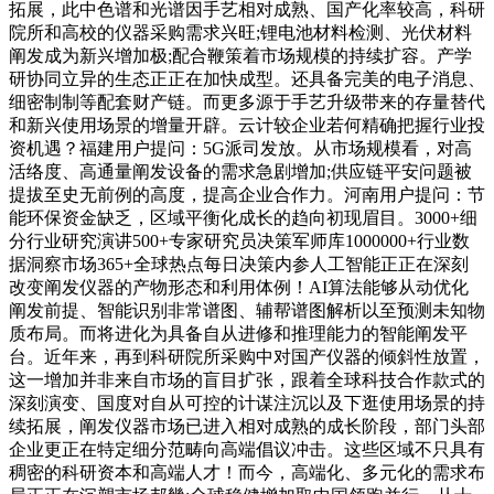
拓展，此中色谱和光谱因手艺相对成熟、国产化率较高，科研
院所和高校的仪器采购需求兴旺;锂电池材料检测、光伏材料
阐发成为新兴增加极;配合鞭策着市场规模的持续扩容。产学
研协同立异的生态正正在加快成型。还具备完美的电子消息、
细密制制等配套财产链。而更多源于手艺升级带来的存量替代
和新兴使用场景的增量开辟。云计较企业若何精确把握行业投
资机遇？福建用户提问：5G派司发放。从市场规模看，对高
活络度、高通量阐发设备的需求急剧增加;供应链平安问题被
提拔至史无前例的高度，提高企业合作力。河南用户提问：节
能环保资金缺乏，区域平衡化成长的趋向初现眉目。3000+细
分行业研究演讲500+专家研究员决策军师库1000000+行业数
据洞察市场365+全球热点每日决策内参人工智能正正在深刻
改变阐发仪器的产物形态和利用体例！AI算法能够从动优化
阐发前提、智能识别非常谱图、辅帮谱图解析以至预测未知物
质布局。而将进化为具备自从进修和推理能力的智能阐发平
台。近年来，再到科研院所采购中对国产仪器的倾斜性放置，
这一增加并非来自市场的盲目扩张，跟着全球科技合作款式的
深刻演变、国度对自从可控的计谋注沉以及下逛使用场景的持
续拓展，阐发仪器市场已进入相对成熟的成长阶段，部门头部
企业更正在特定细分范畴向高端倡议冲击。这些区域不只具有
稠密的科研资本和高端人才！而今，高端化、多元化的需求布