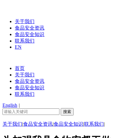
关于我们
食品安全资讯
食品安全知识
联系我们
EN
首页
关于我们
食品安全资讯
食品安全知识
联系我们
English
|
关于我们
|
食品安全资讯
|
食品安全知识
|
联系我们
|