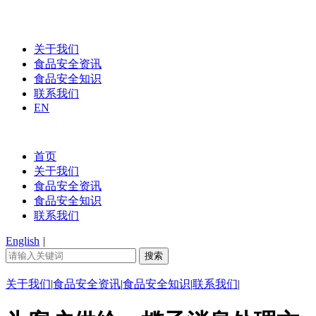
关于我们
食品安全资讯
食品安全知识
联系我们
EN
首页
关于我们
食品安全资讯
食品安全知识
联系我们
English
|
关于我们
|
食品安全资讯
|
食品安全知识
|
联系我们
|