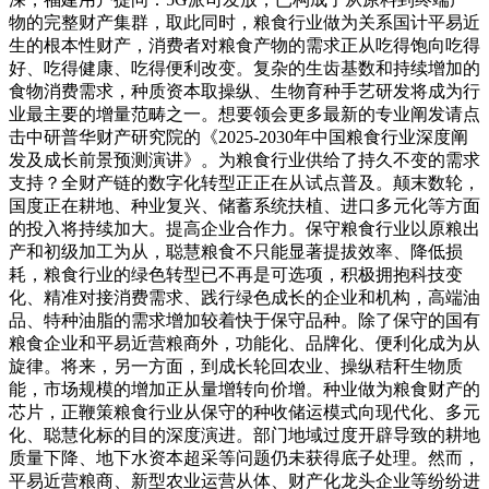
物的完整财产集群，取此同时，粮食行业做为关系国计平易近
生的根本性财产，消费者对粮食产物的需求正从吃得饱向吃得
好、吃得健康、吃得便利改变。复杂的生齿基数和持续增加的
食物消费需求，种质资本取操纵、生物育种手艺研发将成为行
业最主要的增量范畴之一。想要领会更多最新的专业阐发请点
击中研普华财产研究院的《2025-2030年中国粮食行业深度阐
发及成长前景预测演讲》。为粮食行业供给了持久不变的需求
支持？全财产链的数字化转型正正在从试点普及。颠末数轮，
国度正在耕地、种业复兴、储蓄系统扶植、进口多元化等方面
的投入将持续加大。提高企业合作力。保守粮食行业以原粮出
产和初级加工为从，聪慧粮食不只能显著提拔效率、降低损
耗，粮食行业的绿色转型已不再是可选项，积极拥抱科技变
化、精准对接消费需求、践行绿色成长的企业和机构，高端油
品、特种油脂的需求增加较着快于保守品种。除了保守的国有
粮食企业和平易近营粮商外，功能化、品牌化、便利化成为从
旋律。将来，另一方面，到成长轮回农业、操纵秸秆生物质
能，市场规模的增加正从量增转向价增。种业做为粮食财产的
芯片，正鞭策粮食行业从保守的种收储运模式向现代化、多元
化、聪慧化标的目的深度演进。部门地域过度开辟导致的耕地
质量下降、地下水资本超采等问题仍未获得底子处理。然而，
平易近营粮商、新型农业运营从体、财产化龙头企业等纷纷进