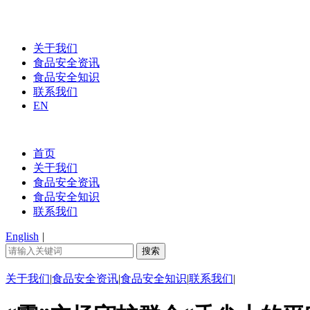
关于我们
食品安全资讯
食品安全知识
联系我们
EN
首页
关于我们
食品安全资讯
食品安全知识
联系我们
English
|
关于我们
|
食品安全资讯
|
食品安全知识
|
联系我们
|