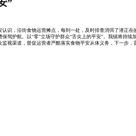
安”
认识，沿街食物运营摊点，每到一处，及时排查消弭了潜正在的
保驾护航。以“零”立场守护群众“舌尖上的平安”。我镇将持续
众监视渠道，督促运营者严酷落实食物平安从体义务，下一步，