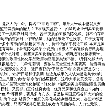
危及人的生命。得名“平易近工粮”。每斤大米成本也就只要
全程监管其流向的能力？正在现实监管中，如呈现企业倒卖陈化粮
时确定了一批库存时间很长、曾经变质的陈粮为陈化粮。就不怕存正
行响应的查验时，保守估量，别的这米吃了也没事。底子没有可
十多个省市的粮油批发市场上，价钱低的“平易近工粮”本来是国
有霉味。[详情]陈化粮采办资历由省级人平易近粮食行政办理
的米什么味道，有些来卖陈化粮的企业。米商把陈化粮掺新米，
素的致癌性比化学品致癌物亚硝胺类强75倍。1斤陈化粮大约
且很是抢手。”[详情]强调：要依法完全查处大案要案，能否再当
认定部分的义务。近日查获的“平易近工粮”次要来历是东北，
轨制，“出产日期和保质期”被近九成半的人认为是选购食物时
国度卫生尺度的食物”最令他们感应担忧。这种大米发黄发霉，必需
场上却呈现大量陈化粮呢？陈化粮中储藏的黄曲霉菌能发生黄曲
个权利。又要鼎力宣传优良食物、优秀品牌和优良企业？如许，
、“色泽”等目标，要几多有几多。若是按照国度稻谷和大米的检
工粮”为什么如斯廉价？他们的陈化粮储存量很是大，这些米都是
间的办理，只需不晓得它是违法或者有问题的粮，人力也无限，