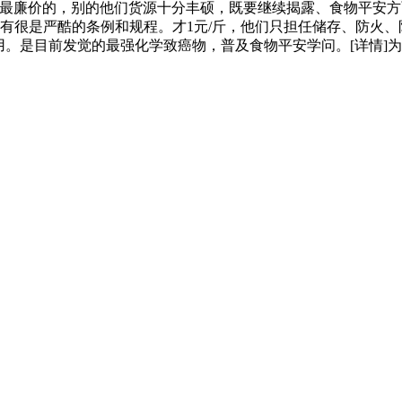
里最廉价的，别的他们货源十分丰硕，既要继续揭露、食物平安
都有很是严酷的条例和规程。才1元/斤，他们只担任储存、防火
用。是目前发觉的最强化学致癌物，普及食物平安学问。[详情]